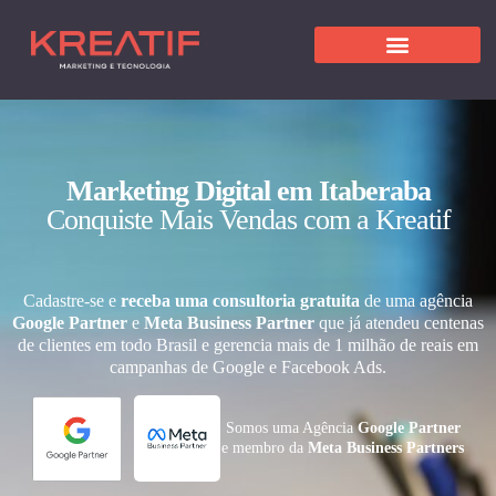
Marketing Digital em Itaberaba
Conquiste Mais Vendas com a Kreatif
Cadastre-se e
receba uma consultoria gratuita
de uma agência
Google Partner
e
Meta Business Partner
que já atendeu centenas
de clientes em todo Brasil e gerencia mais de 1 milhão de reais em
campanhas de Google e Facebook Ads.
Somos uma Agência
Google Partner
e membro da
Meta Business Partners