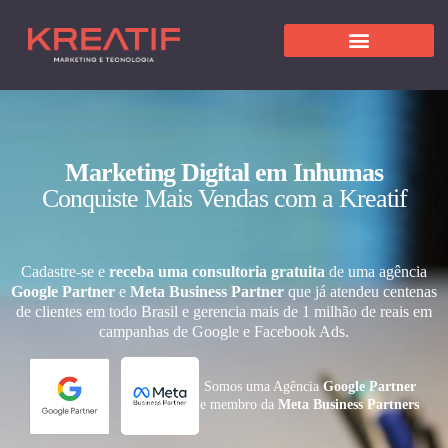
Marketing Digital em Inhumas
Conquiste Mais Vendas com a Kreatif
Cadastre-se e
receba uma consultoria gratuita
de uma agência
Google Partner
e
Meta Business Partner
que já atendeu centenas
de clientes em todo Brasil e gerencia mais de 1 milhão de reais em
campanhas de Google e Facebook Ads.
Somos uma Agência
Google Partner
e membro da
Meta Business Partners