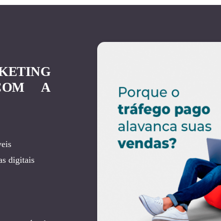
KETING
COM A
eis
s digitais