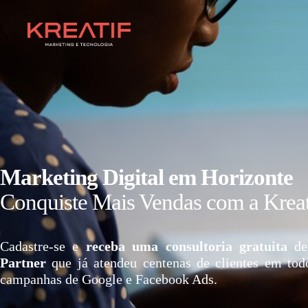
Marketing Digital em Horizonte
Conquiste Mais Vendas com a Kreat
Cadastre-se e
receba uma consultoria gratuita
de
Partner
que já atendeu centenas de clientes em tod
campanhas de Google e Facebook Ads.