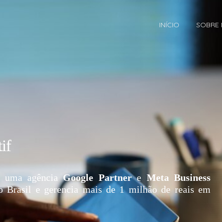
INÍCIO
SOBRE
if
 uma agência
Google Partner
e
Meta Business
o Brasil e gerencia mais de 1 milhão de reais em