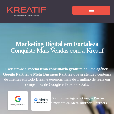
Marketing Digital em Fortaleza
Conquiste Mais Vendas com a Kreatif
Cadastre-se e
receba uma consultoria gratuita
de uma agência
Google Partner
e
Meta Business Partner
que já atendeu centenas
de clientes em todo Brasil e gerencia mais de 1 milhão de reais em
campanhas de Google e Facebook Ads.
Somos uma Agência
Google Partner
e membro da
Meta Business Partners