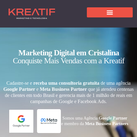
Marketing Digital em Cristalina
Conquiste Mais Vendas com a Kreatif
Cadastre-se e
receba uma consultoria gratuita
de uma agência
Google Partner
e
Meta Business Partner
que já atendeu centenas
de clientes em todo Brasil e gerencia mais de 1 milhão de reais em
campanhas de Google e Facebook Ads.
Somos uma Agência
Google Partner
e membro da
Meta Business Partners