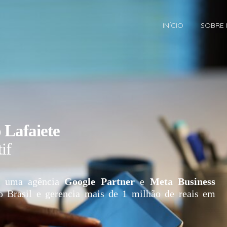
INÍCIO
SOBRE
 Lafaiete
if
 uma agência
Google Partner
e
Meta Business
o Brasil e gerencia mais de 1 milhão de reais em