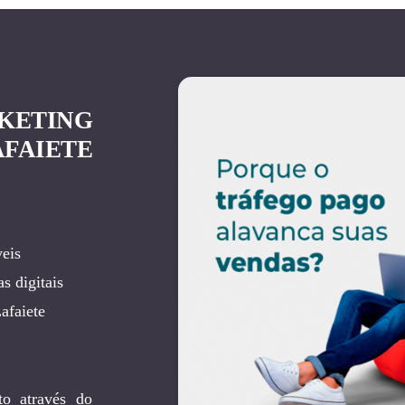
KETING
FAIETE
eis
s digitais
afaiete
to através do