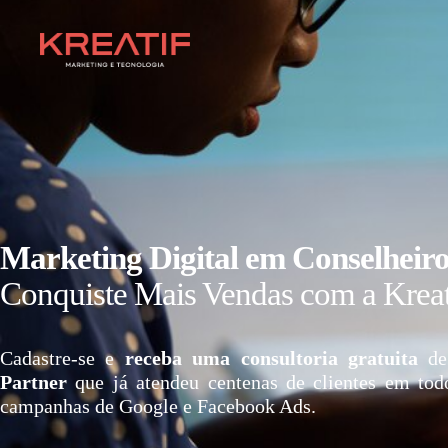
Marketing Digital em Conselheiro
Conquiste Mais Vendas com a Kreat
Cadastre-se e
receba uma consultoria gratuita
de
Partner
que já atendeu centenas de clientes em tod
campanhas de Google e Facebook Ads.