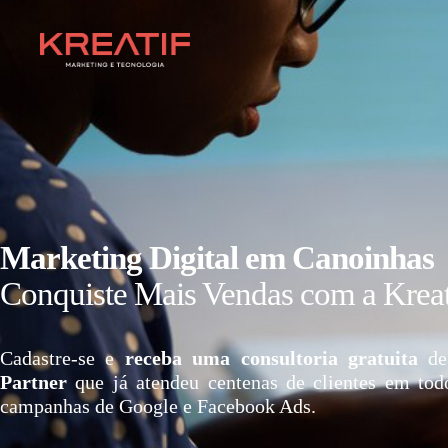
Marketing Digital em Canoinhas
Conquiste Mais Vendas com a Kreat
Cadastre-se e
receba uma consultoria gratuita
de
Partner
que já atendeu centenas de clientes em tod
campanhas de Google e Facebook Ads.