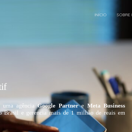
INÍCIO
SOBRE
if
 uma agência
Google Partner
e
Meta Business
o Brasil e gerencia mais de 1 milhão de reais em