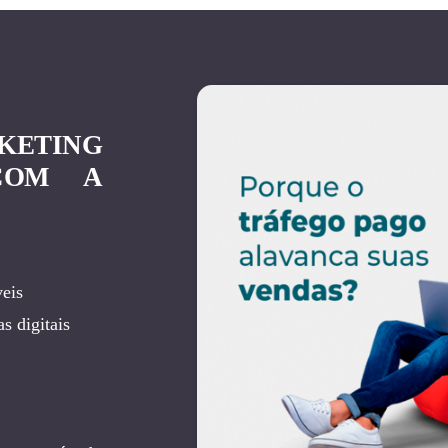
KETING
COM A
eis
s digitais