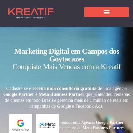
Marketing Digital em Campos dos
Goytacazes
Conquiste Mais Vendas com a Kreatif
Cadastre-se e
receba uma consultoria gratuita
de uma agência
Google Partner
e
Meta Business Partner
que já atendeu centenas
de clientes em todo Brasil e gerencia mais de 1 milhão de reais em
campanhas de Google e Facebook Ads.
Somos uma Agência
Google Partner
e membro da
Meta Business Partners