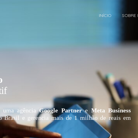
INÍCIO
SOBRE
o
if
 uma agência
Google Partner
e
Meta Business
o Brasil e gerencia mais de 1 milhão de reais em