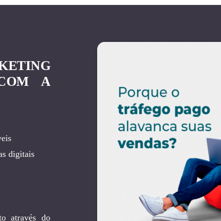
KETING
 COM A
eis
s digitais
to através do