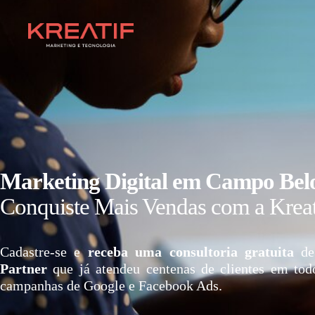
Marketing Digital em Campo Bel
Conquiste Mais Vendas com a Kreat
Cadastre-se e
receba uma consultoria gratuita
de
Partner
que já atendeu centenas de clientes em tod
campanhas de Google e Facebook Ads.