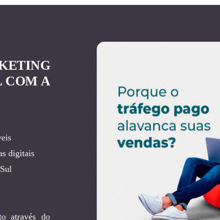
KETING
L COM A
eis
s digitais
 Sul
to através do