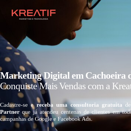
Marketing Digital em Cachoeira 
Conquiste Mais Vendas com a Kreat
Cadastre-se e
receba uma consultoria gratuita
de
Partner
que já atendeu centenas de clientes em tod
campanhas de Google e Facebook Ads.