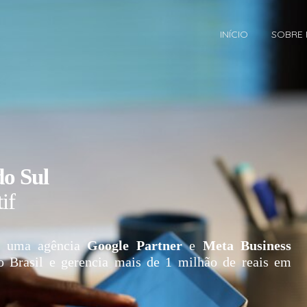
INÍCIO
SOBRE
do Sul
if
 uma agência
Google Partner
e
Meta Business
o Brasil e gerencia mais de 1 milhão de reais em