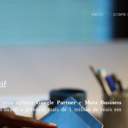
INÍCIO
SOBRE
if
 uma agência
Google Partner
e
Meta Business
o Brasil e gerencia mais de 1 milhão de reais em