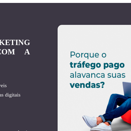
KETING
COM A
eis
s digitais