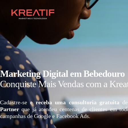
Marketing Digital em Bebedouro
Conquiste Mais Vendas com a Kreat
Cadastre-se e
receba uma consultoria gratuita
de
Partner
que já atendeu centenas de clientes em tod
campanhas de Google e Facebook Ads.