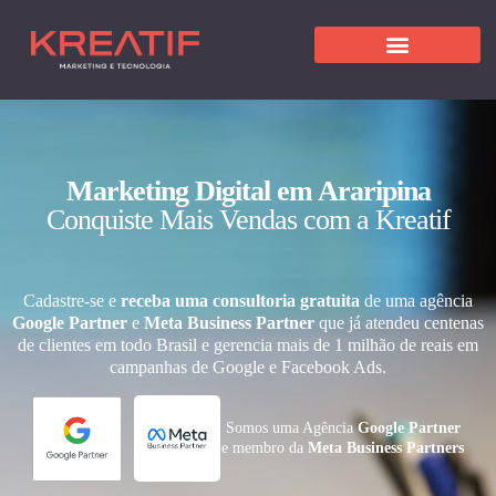
Marketing Digital em Araripina
Conquiste Mais Vendas com a Kreatif
Cadastre-se e
receba uma consultoria gratuita
de uma agência
Google Partner
e
Meta Business Partner
que já atendeu centenas
de clientes em todo Brasil e gerencia mais de 1 milhão de reais em
campanhas de Google e Facebook Ads.
Somos uma Agência
Google Partner
e membro da
Meta Business Partners