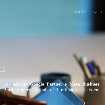
INÍCIO
SOBRE
if
 uma agência
Google Partner
e
Meta Business
o Brasil e gerencia mais de 1 milhão de reais em