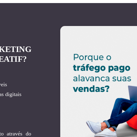
KETING
EATIF?
eis
s digitais
to através do