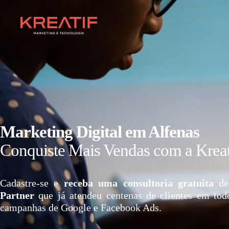
Marketing Digital em Alfenas
Conquiste Mais Vendas com a Kreat
Cadastre-se e
receba uma consultoria gratuita
de
Partner
que já atendeu centenas de clientes em tod
campanhas de Google e Facebook Ads.