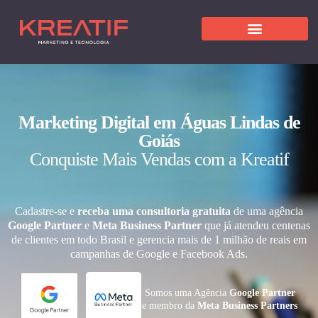
Marketing Digital em Águas Lindas de
Goiás
Conquiste Mais Vendas com a Kreatif
Cadastre-se e
receba uma consultoria gratuita
de uma agência
Google Partner
e
Meta Business Partner
que já atendeu centenas
de clientes em todo Brasil e gerencia mais de 1 milhão de reais em
campanhas de Google e Facebook Ads.
Somos uma Agência
Google Partner
e membro da
Meta Business Partners